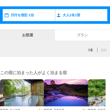
日付を指定
1泊
大人
2
名
1
室
-
お部屋
プラン
1名
合計
この宿に泊まった人がよく泊まる宿
群馬県 水上温泉
群馬県 万座温泉
群馬県 万座温泉