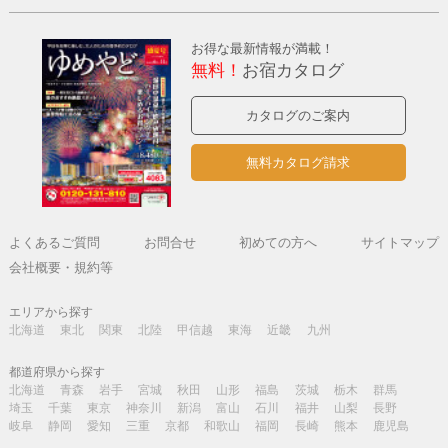
お得な最新情報が満載！
無料！
お宿カタログ
カタログのご案内
無料カタログ請求
よくあるご質問
お問合せ
初めての方へ
サイトマップ
会社概要・規約等
エリアから探す
北海道
東北
関東
北陸
甲信越
東海
近畿
九州
都道府県から探す
北海道
青森
岩手
宮城
秋田
山形
福島
茨城
栃木
群馬
埼玉
千葉
東京
神奈川
新潟
富山
石川
福井
山梨
長野
岐阜
静岡
愛知
三重
京都
和歌山
福岡
長崎
熊本
鹿児島