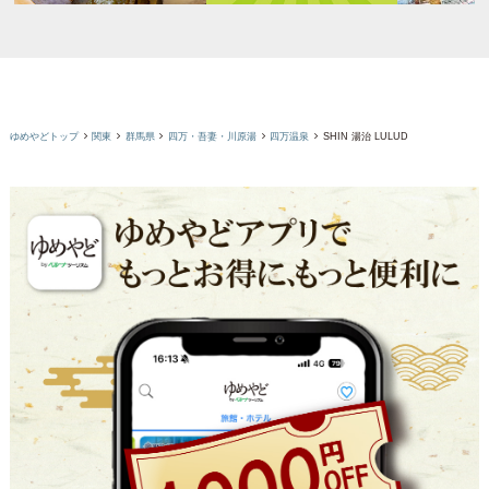
ゆめやどトップ
関東
群馬県
四万・吾妻・川原湯
四万温泉
SHIN 湯治 LULUD