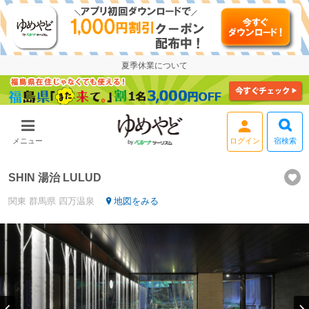
夏季休業について
宿検索
メニュー
ログイン
SHIN 湯治 LULUD
関東
群馬県
四万温泉
地図をみる