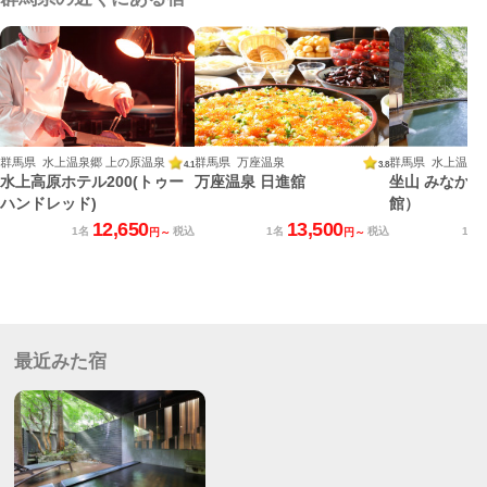
群馬県 水上温泉郷 上の原温泉
群馬県 万座温泉
群馬県 水上温泉
4.1
3.8
水上高原ホテル200(トゥー
万座温泉 日進舘
坐山 みなか
ハンドレッド)
館）
12,650
13,500
1名
税込
1名
税込
1名
円～
円～
最近みた宿