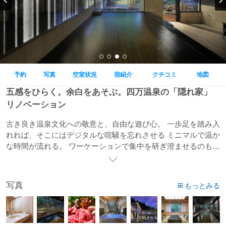
予約
写真
空室状況
宿紹介
クチコミ
地図
五感をひらく。余白をあそぶ。四万温泉の「隠れ家」
リノベーション
古き良き温泉文化への敬意と、自由な遊び心。 一歩足を踏み入
れれば、そこにはデジタルな喧騒を忘れさせる ミニマルで温か
な時間が流れる。 ワーケーションで集中を研ぎ澄ませるのも、
畳に寝転んで本を読むのも自由。 あなたの感性を自由に解き放
つための「余白」が、ここにあり
写真
もっとみる