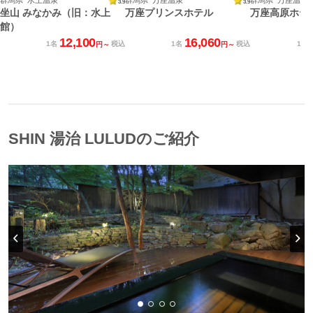
3.9
3.9
坐山 みなかみ（旧：水上
万座プリンスホテル
万座高原ホテ
館）
12,100
16,060
1名
税込
1名
税込
1名
円～
円～
SHIN 湯治 LULUDのご紹介