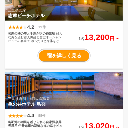
三重県 志摩
志摩ビーチホテル
4.2
19件
相差の海の幸と千鳥が浜の絶景宿
雄大
13,200
な海を望む露天風呂と全室オーシャン
円 ～
1名
ビューの客室で
ゆったりと身体をとと
のえたあとは、
伊勢志摩ならではの旬
の味覚を、一品ずつ丁寧に仕立てた会
席料理で。
五感で味わう贅沢を、心ゆ
宿を詳しく見る
くまでお楽しみください。
三重県 鳥羽 潮香の湯温泉
亀の井ホテル 鳥羽
4.4
55件
鳥羽湾の潮風を感じられる自家源泉露
13,020
天風呂
伊勢志摩の新鮮な海の幸をビュ
円 ～
1名