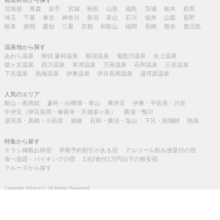
北海道
青森
岩手
宮城
秋田
山形
福島
茨城
栃木
群馬
埼玉
千葉
東京
神奈川
新潟
富山
石川
福井
山梨
長野
岐阜
静岡
愛知
三重
京都
和歌山
福岡
長崎
熊本
鹿児島
温泉地から探す
あわら温泉
南信 蓼科温泉
那須温泉
鬼怒川温泉
水上温泉
猿ヶ京温泉
四万温泉
草津温泉
万座温泉
石和温泉
三谷温泉
下呂温泉
熱海温泉
伊東温泉
伊豆長岡温泉
湯河原温泉
人気のエリア
館山・南房総
蓼科・白樺湖・車山
東伊豆
伊東・宇佐美・川奈
中伊豆（伊豆長岡・修善寺・天城湯ヶ島）
勝浦・鴨川
湯河原・真鶴・小田原
箱根
石和・勝沼・塩山
下呂・南飛騨
熱海
特集から探す
チラシ掲載お得宿
早期予約割引がある宿
アルコール飲み放題付の宿
食べ放題・バイキングの宿
1泊2食付1万円以下の格安宿
クルーズから探す
Copyright ©ゆめやど All Rights Reserved.
※掲載写真はイメージです。
※掲載記事の無断転載を禁じます。
宿検索
電話予約
カタログ･チラシ
メニュー