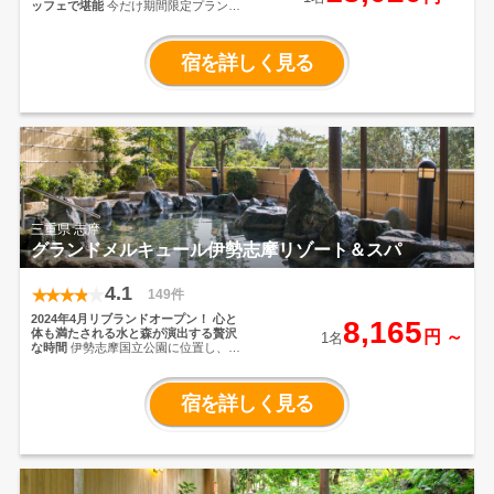
ッフェで堪能
今だけ期間限定プラン販
売中！
鳥羽湾を一望できる高台の温泉
ホテル。
伊勢志摩の自然に抱かれて、
土地の魅力を味わい尽くせます。
伊勢
宿を詳しく見る
志摩の海の幸や山の幸をふんだんに使
った自慢のお料理の数々。地元の食材
を地元で味わうのは、旅の醍醐味のひ
とつです。
天然温泉「潮香の湯」鳥羽
湾を望む露天風呂で潮風を感じながら
ほっとひと息つけば、こころもからだ
も芯まで温かくなれます。
観光する人
も、地元の人もうれしいロケーション
で鳥羽水族館から車で約10分の立地。
三重県 志摩
グランドメルキュール伊勢志摩リゾート＆スパ
4.1
149件
2024年4月リブランドオープン！
心と
8,165
体も満たされる水と森が演出する贅沢
円 ～
1名
な時間
伊勢志摩国立公園に位置し、豊
かな自然に恵まれたグランドメルキュ
ール伊勢志摩リゾート＆スパ。リアス
式海岸から見える風景、的矢湾を臨む
宿を詳しく見る
上質の寛ぎを。