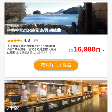
三重県 鳥羽
伊勢神宮のお膝元 鳥羽 胡蝶蘭
4.8
2件
上げ膳据え膳のお食事が叶う“お部屋食
16,980
の宿”
鳥羽湾を一望できる絶景露天風呂
円 ～
1名
に感動
上げ膳据え膳のお食事が叶う“お
部屋食の宿”小さなお子様とのご旅行も
お部屋食なら安心
お料理は旬食材や地
の素材にひと手間を加えた創作会席を
宿を詳しく見る
用意
三重県
戸田家