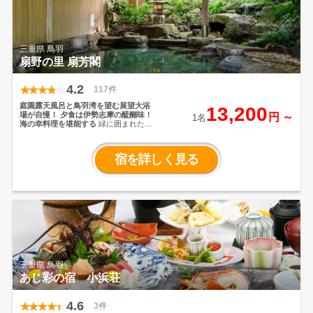
三重県 鳥羽
扇野の里 扇芳閣
4.2
117件
庭園露天風呂と鳥羽湾を望む展望大浴
13,200
場が自慢！
夕食は伊勢志摩の醍醐味！
円 ～
1名
海の幸料理を堪能する
緑に囲まれた心
落ち着く和風旅館。高台から望む鳥羽
の情景はどのお部屋からも鳥羽湾を一
望することができます。扇芳閣の一番
宿を詳しく見る
の自慢は、せせらぎ流れる庭園の中の
露天風呂。しばしの静寂に浸かれば、
身も心もほっこりと安らぎます。ま
た、７階の展望大浴場からは鳥羽湾が
望め、ゆったりと景色をお楽しみいた
だけます。
夕食には伊勢志摩の豊かな
食材を使用した料理人こだわりの海の
幸料理をご用意。朝食は、鳥羽湾を一
望するレストラン「潮騒」にてバイキ
ングになります。
鳥羽湾まで徒歩15
分、伊勢神宮まで車で30分と伊勢志摩
観光の拠点にも最適です。
三重県 鳥羽
あじ彩の宿 小浜荘
4.6
3件