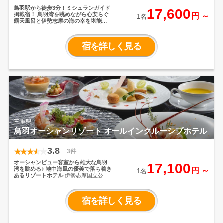
鳥羽駅から徒歩3分！ミシュランガイド
17,600
掲載宿！
鳥羽湾を眺めながら心安らぐ
円 ～
1名
露天風呂と伊勢志摩の海の幸を堪能す
る温泉旅館
180年以上の歴史は「伝
統」を時代の風にアレンジしつづけて
きた挑戦のカタチ。
雄大な鳥羽湾を一
宿を詳しく見る
望するロケーションとともに、鳥羽湾
を借景とする野趣溢れる露天風呂めぐ
りを。
伊勢志摩の食材にこだわったバ
イキング料理をはじめ、大切な人との
とっておきの旅行やご家族の思い出づ
くりなど
様々な旅スタイルに応じた戸
田家ならではのおもてなしで旅のひと
ときをおくつろぎください。
三重県
鳥羽オーシャンリゾート オールインクルーシブホテル
3.8
3件
オーシャンビュー客室から雄大な鳥羽
17,100
湾を眺める♪
地中海風の優美で落ち着き
円 ～
1名
あるリゾートホテル
伊勢志摩国立公園
に佇む全室オーシャンビューの南欧風
リゾートホテル。 近郊で水揚げされ
る新鮮で美味しい海の幸を、和懐石、
宿を詳しく見る
フランス料理のお好みで楽しむことが
できる。 ホテル自慢の大露天風呂で
は、夜空を眺めながら開放的な気分で
ゆったりのんびりと寛ぎのひと時。