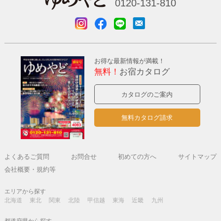
0120-131-810
お得な最新情報が満載！
無料！
お宿カタログ
カタログのご案内
無料カタログ請求
よくあるご質問
お問合せ
初めての方へ
サイトマップ
会社概要・規約等
エリアから探す
北海道
東北
関東
北陸
甲信越
東海
近畿
九州
都道府県から探す