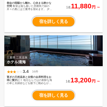
都会の喧騒から離れ、心休まる静かな
11,880
空間
客室は落ち着いた雰囲気で緑の
円 ～
1名
木々の奥には三重湾を望めます。
夕食
は三重県の食材、旬の食材をふんだん
に使用した豪華会席を
お愉しみいただ
けます。
宿を詳しく見る
三重県 二見温泉
ホテル清海
3.4
34件
寛ぎの天然温泉と自慢の会席料理をお
13,200
得に贅沢に！
地元ならではの新鮮な海
円 ～
1名
の幸と夫婦岩などを眼下に眺めながら
の展望大浴場で湯元宿でご堪能くださ
い！
宿を詳しく見る