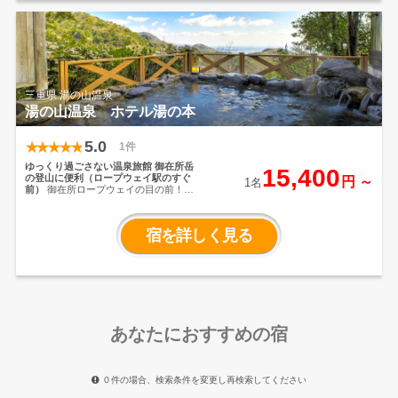
心づくしのおもてなしと、伊勢志摩の
豊かな恵みを取り入れたこだわりの料
理、泉質豊かな安楽島温泉を存分に楽
しみ、日頃の疲れを癒したい。 鳥羽
水族館まで車で約10分、伊勢神宮まで
車で約30分と、伊勢志摩観光の拠点に
もお勧め。
三重県 湯の山温泉
湯の山温泉 ホテル湯の本
5.0
1件
ゆっくり過ごさない温泉旅館
御在所岳
15,400
の登山に便利（ロープウェイ駅のすぐ
円 ～
1名
前）
御在所ロープウェイの目の前！御
在所観光にぴったりなお宿。そうだ山
登りに行こう！
宿を詳しく見る
あなたにおすすめの宿
０件の場合、検索条件を変更し再検索してください