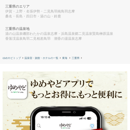
三重県のエリア
伊賀・上野・名張
伊勢・二見
鳥羽
南鳥羽
志摩
桑名・長島・四日市・湯の山・鈴鹿
三重県の温泉地
湯の山温泉
磯部わたかの温泉
志摩・浜島温泉郷
二見温泉
賢島
榊原温泉
香落渓温泉
鳥羽
二見
相差
鳥羽 潮香の湯温泉
志摩
ゆめやどトップ
温泉宿・旅館・ホテルの一覧
東海
三重県