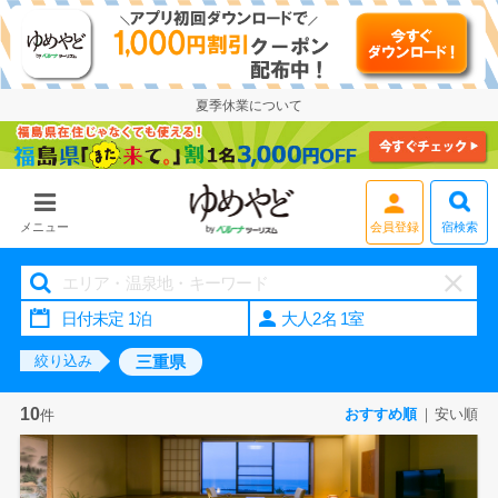
夏季休業について
宿検索
メニュー
大人2名 1室
三重県
絞り込み
10
おすすめ順
安い順
件