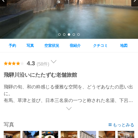
予約
写真
空室状況
宿紹介
クチコミ
地図
4.3
(58件)
飛騨川沿いにたたずむ老舗旅館
飛騨の旬、和の粋感じる優雅な空間を、どうぞあなたの思い出
に。
有馬、草津と並び、日本三名泉の一つと称された名湯、下呂温
泉。
野天風呂、展望風呂、下留の湯の趣異なる大浴場で湯めぐりを
お楽しみいただけます。
写真
もっとみる
この地に湯宿として誕生し、日本文化を大切に心を尽くすお料
理、お部屋、おもてなし。