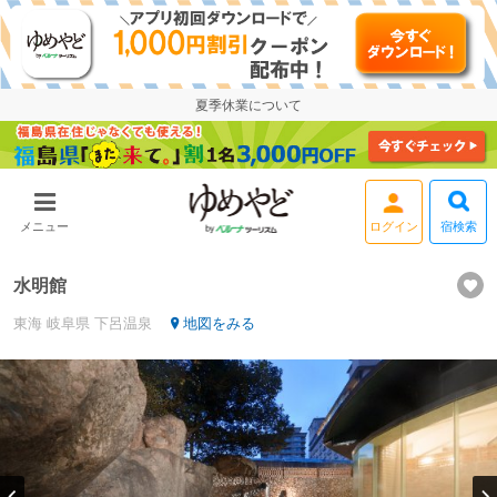
夏季休業について
宿検索
メニュー
ログイン
水明館
東海
岐阜県
下呂温泉
地図をみる