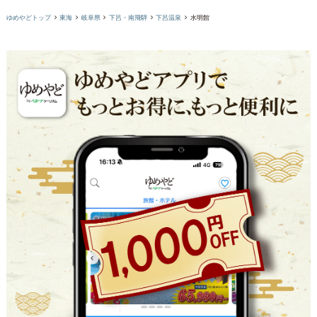
ゆめやどトップ
東海
岐阜県
下呂・南飛騨
下呂温泉
水明館