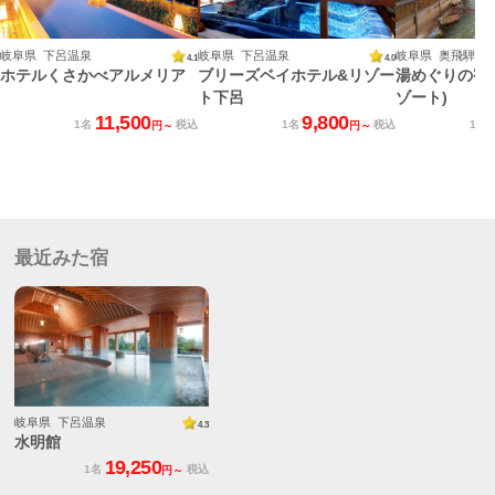
岐阜県 下呂温泉
岐阜県 下呂温泉
4.1
4.0
ホテルくさかべアルメリア
ブリーズベイホテル&リゾー
湯めぐりの宿 
ト下呂
ゾート)
11,500
9,800
1名
税込
1名
税込
1名
円～
円～
最近みた宿
岐阜県 下呂温泉
4.3
水明館
19,250
1名
税込
円～