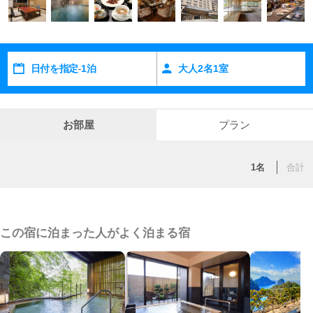
お客様の旅がいっそう豊かに華やかになりますよう、今日も皆
様をお迎え致します。
日付を指定
1泊
大人
2
名
1
室
-
お部屋
プラン
1名
合計
この宿に泊まった人がよく泊まる宿