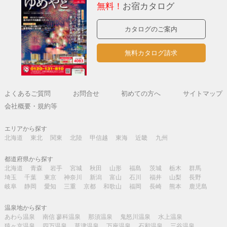
無料！
お宿カタログ
カタログのご案内
無料カタログ請求
よくあるご質問
お問合せ
初めての方へ
サイトマップ
会社概要・規約等
エリアから探す
北海道
東北
関東
北陸
甲信越
東海
近畿
九州
都道府県から探す
北海道
青森
岩手
宮城
秋田
山形
福島
茨城
栃木
群馬
埼玉
千葉
東京
神奈川
新潟
富山
石川
福井
山梨
長野
岐阜
静岡
愛知
三重
京都
和歌山
福岡
長崎
熊本
鹿児島
温泉地から探す
あわら温泉
南信 蓼科温泉
那須温泉
鬼怒川温泉
水上温泉
猿ヶ京温泉
四万温泉
草津温泉
万座温泉
石和温泉
三谷温泉