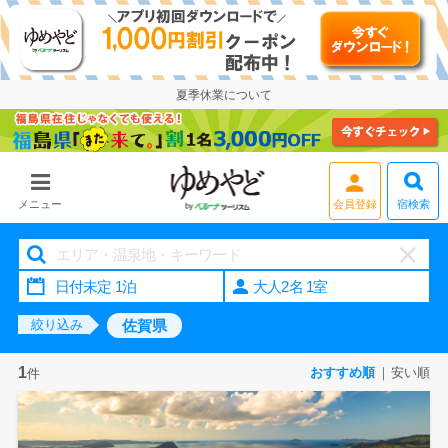
夏季休業について
宿検索
メニュー
会員登録
大人2名 1室
佐賀県
絞り込み
1
おすすめ順
安い順
件