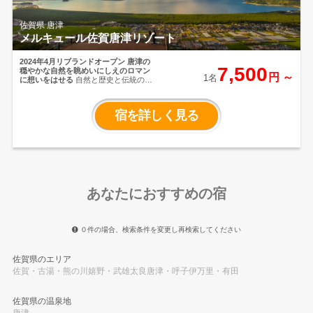
佐賀県 唐津
メルキュール佐賀唐津リゾート
2024年4月リブランドオープン
唐津の
7,500
穏やかな自然を眺めいにしえのロマン
円 ～
1名
に想いをはせる
自然と歴史と伝統の町
の唐津。虹の松原まではホテルより徒
歩約3分と好立地。人気の観光スポット
を巡り、特別な体験をお楽しみくださ
宿を詳しく見る
い。オールインクルーシブには夕食、
朝食、ラウンジでのドリンクやおつま
みなどが含まれています。チェックイ
ンからチェックアウトまで思う存分お
楽しみくださいませ。
あなたにおすすめの宿
０件の場合、検索条件を変更し再検索してください
佐賀県のエリア
佐賀・古湯・熊の川
嬉野・武雄
太良
唐津・呼子
伊万里・有田
佐賀県の温泉地
唐津