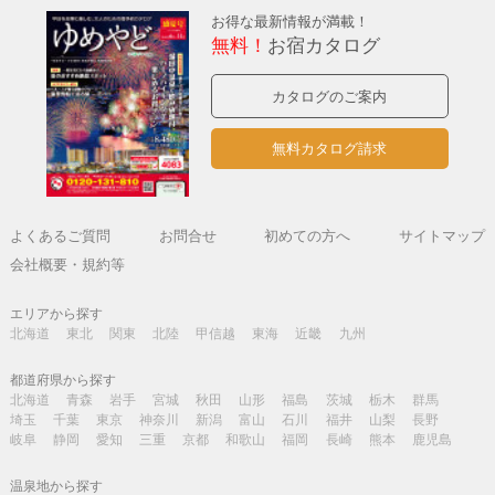
お得な最新情報が満載！
無料！
お宿カタログ
カタログのご案内
無料カタログ請求
よくあるご質問
お問合せ
初めての方へ
サイトマップ
会社概要・規約等
エリアから探す
北海道
東北
関東
北陸
甲信越
東海
近畿
九州
都道府県から探す
北海道
青森
岩手
宮城
秋田
山形
福島
茨城
栃木
群馬
埼玉
千葉
東京
神奈川
新潟
富山
石川
福井
山梨
長野
岐阜
静岡
愛知
三重
京都
和歌山
福岡
長崎
熊本
鹿児島
温泉地から探す