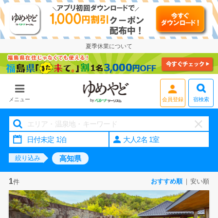
夏季休業について
会員登録
宿検索
メニュー
大人2名 1室
高知県
絞り込み
1
おすすめ順
安い順
件