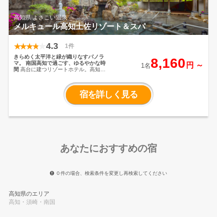
高知県 よさこい温泉
メルキュール高知土佐リゾート＆スパ
4.3
1件
きらめく太平洋と緑が織りなすパノラ
8,160
マ。
南国高知で過ごす、ゆるやかな時
円 ～
1名
間
高台に建つリゾートホテル。高知県
の観光地をイメージした、温泉は広々
とした大浴場で旅の疲れを癒し夕食
は、鰹のタタキなど高知のご当地メニ
宿を詳しく見る
ューも楽しめる種類豊富なディナービ
ュッフェをご用意。
あなたにおすすめの宿
０件の場合、検索条件を変更し再検索してください
高知県のエリア
高知・須崎・南国