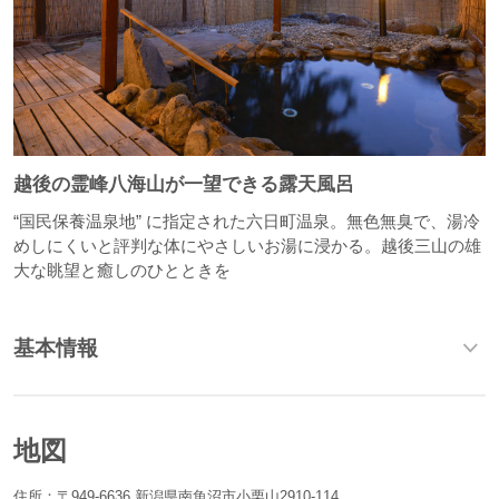
越後の霊峰八海山が一望できる露天風呂
“国民保養温泉地” に指定された六日町温泉。無色無臭で、湯冷
めしにくいと評判な体にやさしいお湯に浸かる。越後三山の雄
大な眺望と癒しのひとときを
基本情報
地図
住所：〒949-6636 新潟県南魚沼市小栗山2910-114