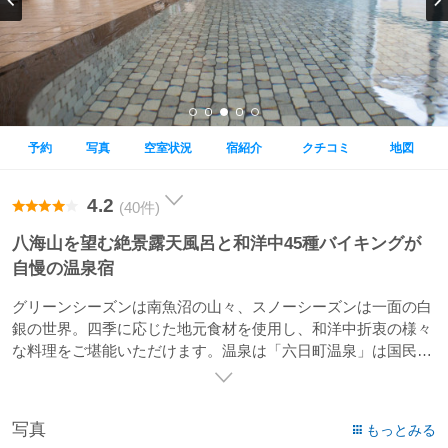
予約
写真
空室状況
宿紹介
クチコミ
地図
4.2
(40件)
八海山を望む絶景露天風呂と和洋中45種バイキングが
自慢の温泉宿
グリーンシーズンは南魚沼の山々、スノーシーズンは一面の白
銀の世界。四季に応じた地元食材を使用し、和洋中折衷の様々
な料理をご堪能いただけます。温泉は「六日町温泉」は国民保
養温泉地に指定された、無色透明でお体にとってもやさしいお
湯でございます。癒しのひとときをお時間のゆるすかぎりごゆ
っくりお楽しみ下さいませ。
写真
もっとみる