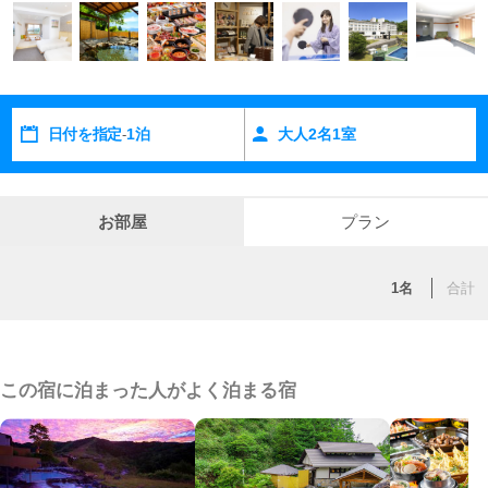
日付を指定
1泊
大人
2
名
1
室
-
お部屋
プラン
1名
合計
この宿に泊まった人がよく泊まる宿