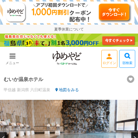
夏季休業について
ログイン
宿検索
メニュー
むいか温泉ホテル
甲信越
新潟県
六日町温泉
地図をみる