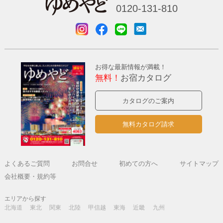
0120-131-810
お得な最新情報が満載！
無料！
お宿カタログ
カタログのご案内
無料カタログ請求
よくあるご質問
お問合せ
初めての方へ
サイトマップ
会社概要・規約等
エリアから探す
北海道
東北
関東
北陸
甲信越
東海
近畿
九州