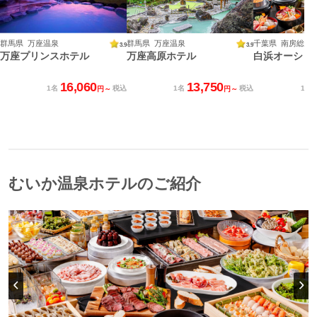
群馬県 万座温泉
群馬県 万座温泉
千葉県 南房総白
3.9
3.9
万座プリンスホテル
万座高原ホテル
白浜オーシャ
16,060
13,750
1名
税込
1名
税込
1名
円～
円～
むいか温泉ホテルのご紹介