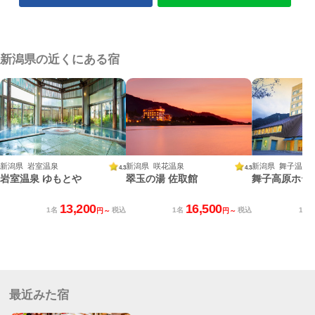
新潟県の近くにある宿
新潟県 岩室温泉
新潟県 咲花温泉
新潟県 舞子温泉
4.3
4.3
岩室温泉 ゆもとや
翠玉の湯 佐取館
舞子高原ホテ
13,200
16,500
1名
税込
1名
税込
1名
円～
円～
最近みた宿