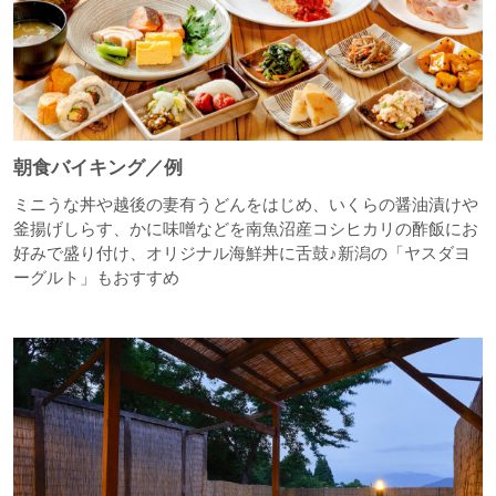
朝食バイキング／例
ミニうな丼や越後の妻有うどんをはじめ、いくらの醤油漬けや
釜揚げしらす、かに味噌などを南魚沼産コシヒカリの酢飯にお
好みで盛り付け、オリジナル海鮮丼に舌鼓♪新潟の「ヤスダヨ
ーグルト」もおすすめ