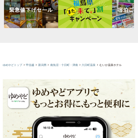
ゆめやどトップ
甲信越
新潟県
南魚沼・十日町・津南
六日町温泉
むいか温泉ホテル