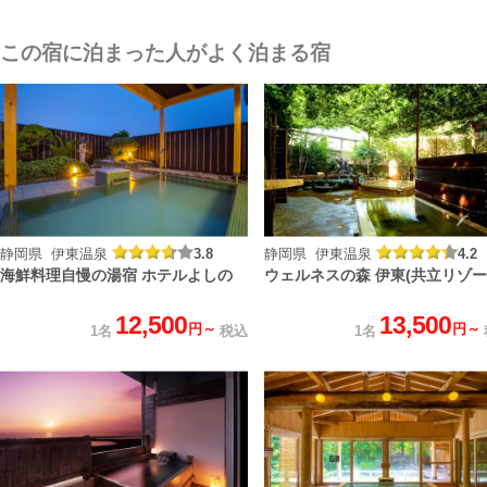
この宿に泊まった人がよく泊まる宿
静岡県 伊東温泉
3.8
静岡県 伊東温泉
4.2
海鮮料理自慢の湯宿 ホテルよしの
ウェルネスの森 伊東(共立リゾー
12,500
13,500
円～
円～
1名
税込
1名