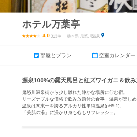
ホテル万葉亭
4.0
栃木県 鬼怒川温泉
313件
部屋とプラン
空室カレンダー
源泉100%の露天風呂と紅ズワイガニ＆飲
鬼怒川温泉街から少し離れた静かな場所に佇む宿。
リーズナブルな価格で飲み放題付の食事・温泉が楽しめ
温泉は関東一を誇るアルカリ性単純温泉(pH9.1)。
「美肌の湯」に浸かり身も心もリフレッシュ。