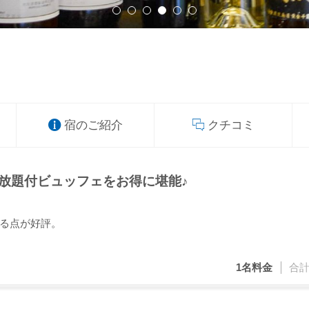
宿のご紹介
クチコミ
み放題付ビュッフェをお得に堪能♪
る点が好評。
1名
料金
合