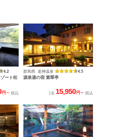
4.2
群馬県 老神温泉
4.5
リゾート松
源泉湯の宿 紫翠亭
0
15,950
円～
円～
税込
1名
税込