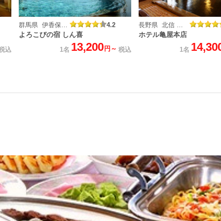
群馬県 伊香保温泉
4.2
長野県 北信 戸倉上山田温泉
よろこびの宿 しん喜
ホテル亀屋本店
13,200
14,30
円～
税込
1名
税込
1名