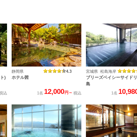
静岡県
4.3
宮城県 松島海岸
ト)
ホテル茜
ブリーズベイシーサイド
島
12,000
10,98
円～
税込
1名
税込
1名