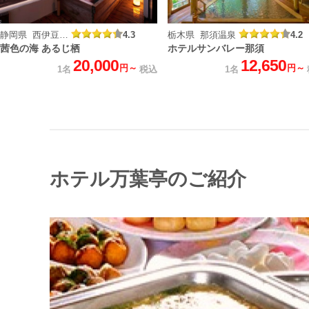
静岡県 西伊豆 土肥温泉
4.3
栃木県 那須温泉
4.2
茜色の海 あるじ栖
ホテルサンバレー那須
20,000
12,650
円～
円～
1名
税込
1名
ホテル万葉亭のご紹介