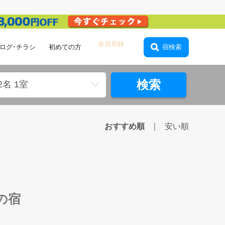
ログ･チラシ
初めての方
宿検索
検索
2名 1室
おすすめ順
安い順
の宿