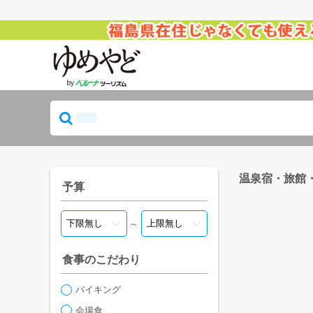
温泉宿・旅館
予算
～
食事のこだわり
バイキング
会場食