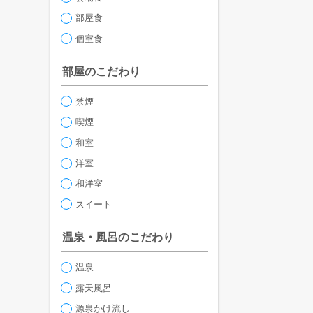
部屋食
個室食
部屋のこだわり
禁煙
喫煙
和室
洋室
和洋室
スイート
温泉・風呂のこだわり
温泉
露天風呂
源泉かけ流し