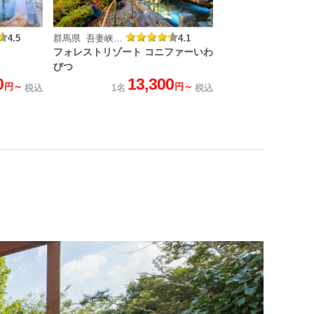
4.5
群馬県 吾妻峡温泉
4.1
フォレストリゾート コニファーいわ
びつ
0
13,300
円～
円～
税込
1名
税込