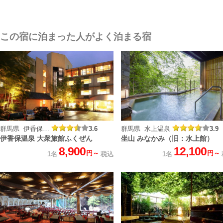
この宿に泊まった人がよく泊まる宿
群馬県 伊香保温泉
3.6
群馬県 水上温泉
3.9
伊香保温泉 大衆旅館ふくぜん
坐山 みなかみ（旧：水上館）
8,900
12,100
円～
円～
1名
税込
1名