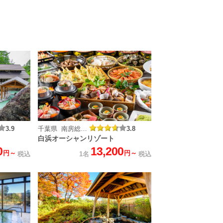
3.9
千葉県 南房総白浜温泉
3.8
白浜オーシャンリゾート
0
13,200
円～
円～
税込
1名
税込