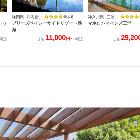
静岡県 熱海伊豆山温泉
4.0
神奈川県 三浦マホロバ温泉
ト)
ブリーズベイシーサイドリゾート熱
マホロバマインズ三浦
海
11,000
29,20
円～
税込
1名
税込
1名