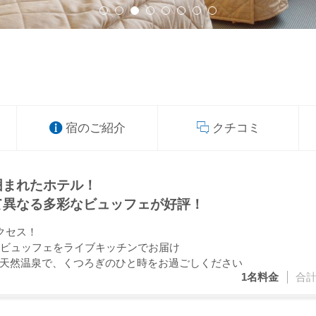
宿のご紹介
クチコミ
囲まれたホテル！
て異なる多彩なビュッフェが好評！
クセス！
だビュッフェをライブキッチンでお届け
天然温泉で、くつろぎのひと時をお過ごしください
1名
料金
合