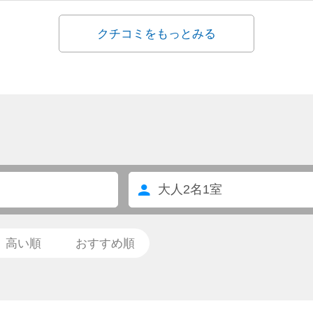
クチコミをもっとみる
大人
2
名
1
室
高い順
おすすめ順