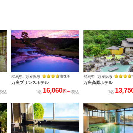
群馬県 万座温泉
3.9
群馬県 万座温泉
万座プリンスホテル
万座高原ホテル
16,060
13,75
円～
税込
1名
税込
1名