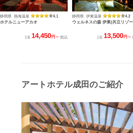
静岡県 熱海温泉
4.1
静岡県 伊東温泉
4.2
ホテルニューアカオ
ウェルネスの森 伊東(共立リゾー
14,450
13,500
円～
円～
1名
税込
1名
アートホテル成田のご紹介