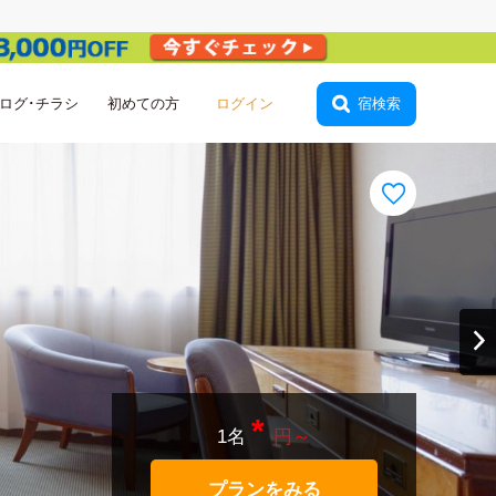
ログ･チラシ
初めての方
会員登録
宿検索
*
1名
円～
プランをみる