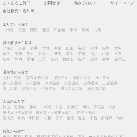
よくあるご質問
お問合せ
初めての方へ
サイトマップ
会社概要・規約等
エリアから探す
北海道
東北
関東
北陸
甲信越
東海
近畿
九州
都道府県から探す
北海道
青森
岩手
宮城
秋田
山形
福島
茨城
栃木
群馬
埼玉
千葉
東京
神奈川
新潟
富山
石川
福井
山梨
長野
岐阜
静岡
愛知
三重
京都
和歌山
福岡
長崎
熊本
鹿児島
温泉地から探す
あわら温泉
南信 蓼科温泉
那須温泉
鬼怒川温泉
水上温泉
猿ヶ京温泉
四万温泉
草津温泉
万座温泉
石和温泉
三谷温泉
下呂温泉
熱海温泉
伊東温泉
伊豆長岡温泉
湯河原温泉
人気のエリア
館山・南房総
蓼科・白樺湖・車山
東伊豆
伊東・宇佐美・川奈
中伊豆（伊豆長岡・修善寺・天城湯ヶ島）
勝浦・鴨川
湯河原・真鶴・小田原
箱根
石和・勝沼・塩山
下呂・南飛騨
熱海
特集から探す
チラシ掲載お得宿
早期予約割引がある宿
アルコール飲み放題付の宿