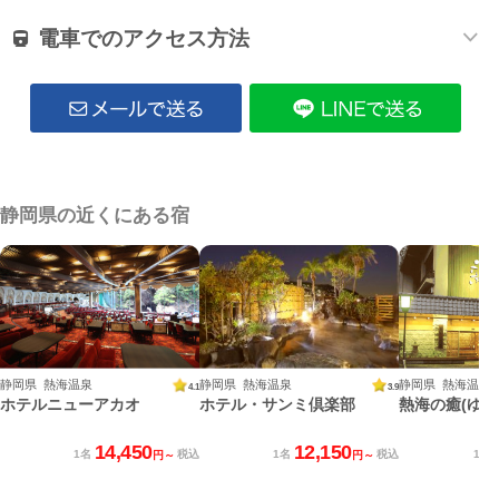
電車でのアクセス方法
静岡県の近くにある宿
静岡県 熱海温泉
静岡県 熱海温泉
静岡県 熱海温泉
4.1
3.9
ホテルニューアカオ
ホテル・サンミ倶楽部
熱海の癒(ゆ)
14,450
12,150
1名
税込
1名
税込
1名
円～
円～