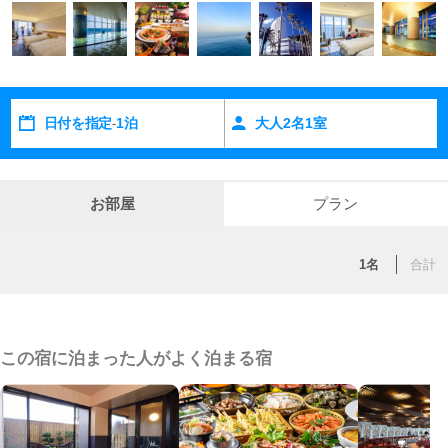
日付を指定
1泊
大人
2
名
1
室
-
お部屋
プラン
1名
合計
この宿に泊まった人がよく泊まる宿