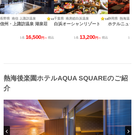
長野県 南信 上諏訪温泉
千葉県 南房総白浜温泉
静岡県 熱海温泉
4.6
3.8
信州・上諏訪温泉 湖泉荘
白浜オーシャンリゾート
ホテルニュー
16,500
13,200
1名
税込
1名
税込
1名
円～
円～
熱海後楽園ホテルAQUA SQUAREのご紹
介