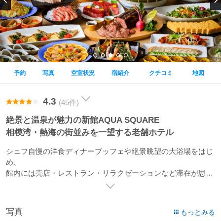
予約
写真
空室状況
宿紹介
クチコミ
地図
4.3
(45件)
絶景と温泉が魅力の新館AQUA SQUARE
相模湾・熱海の街並みを一望する老舗ホテル
シェフ自慢の洋食ディナーブッフェや絶景眺望の大浴場をはじ
め、
館内には売店・レストラン・リラクゼーションなど滞在が思う
存分楽しめる要素がたくさん。
日帰り温泉施設Fuua※では日本最大級の露天立ち湯や岩盤浴な
どが楽しめる。（※別途入館料有料）
写真
もっとみる