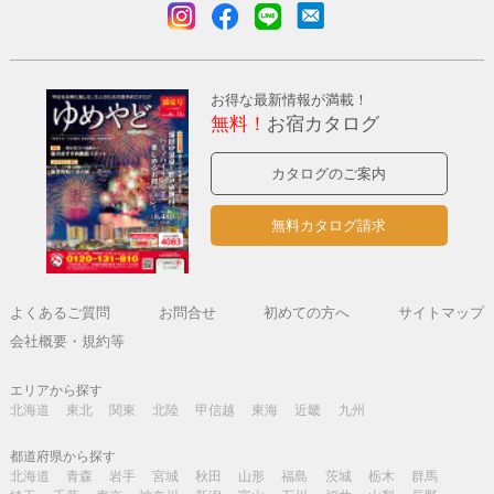
お得な最新情報が満載！
無料！
お宿カタログ
カタログのご案内
無料カタログ請求
よくあるご質問
お問合せ
初めての方へ
サイトマップ
会社概要・規約等
エリアから探す
北海道
東北
関東
北陸
甲信越
東海
近畿
九州
都道府県から探す
北海道
青森
岩手
宮城
秋田
山形
福島
茨城
栃木
群馬