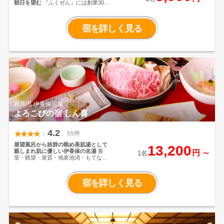
朝日を望む
『ふくぜん』には創業300
年の歴史があります。 江戸時代、郷士
【福田善十郎】（ふくだぜんじゅうろ
う）による創業と伝え聞きます。 創業
宿を詳しく見る
者【福田善十郎】の福と善を用い、
『福善旅館』として、もともとは石段
温泉街の最上段近くにて営業を開始い
たしました。たっぷりと張られた伊香
保無色透明な「白銀の湯」を使用して
いる最上階展望大浴場「桃源の湯」で
は、上州の雄大な山々の移り変わる自
然の表情を一年を通してご覧いただけ
ます。地元の食材と旬の美味を使用し
たふくぜんの創作料理を「部屋食」ま
たは「個室会場」で存分にお楽しみく
ださい。
群馬県 伊香保温泉
よろこびの宿 しん喜
4.2
55件
展望風呂から抜群の眺め美肌湯として
13,200
親しまれ肌に優しい伊香保の名湯
客
円 ～
1名
室・眺望・泉質・地産池消・もてなし
の5つのポイントにこだわった、伊香保
の湯宿「よろこびの宿 しん喜」で
は、標高800mから上州の大パノラマを
宿を詳しく見る
望む露天風呂を愉しめる。春は新緑、
夏は涼風、秋は紅葉、冬は雪見と四季
折々の表情に出合えるのも醍醐味のひ
とつ。湯浴みのあとは、季節ごとに内
容の異なる上州の味覚たっぷりの会席
に舌鼓。館内のあらゆる場所で自然を
感じる心地よさに、心ほどける特別な