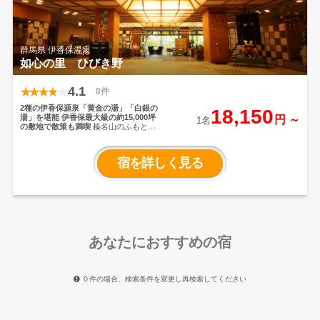
ひと時を。
群馬県 伊香保温泉
如心の里 ひびき野
4.1
8件
2種の伊香保源泉「黄金の湯」「白銀の
18,150
湯」を堪能
伊香保最大級の約15,000坪
円 ～
1名
の敷地で散策も満喫
榛名山のふもと、
歴史ある伊香保温泉に佇む如心の里 ひ
びき野。
約15,000坪の敷地には庭園や
小路があり、季節ごとに表情を変える
宿を詳しく見る
草花が広がります。
和の趣や、あたた
かみ溢れる館内では料理長こだわりの
美味しいお食事や、伊香保温泉が誇る
２つの源泉「黄金の湯」・「白銀の
湯」をどうぞご満喫ください。
あなたにおすすめの宿
０件の場合、検索条件を変更し再検索してください