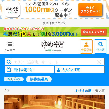
夏季休業について
会員登録
宿検索
メニュー
大人2名 1室
伊香保温泉
絞り込み
4
おすすめ順
安い順
件