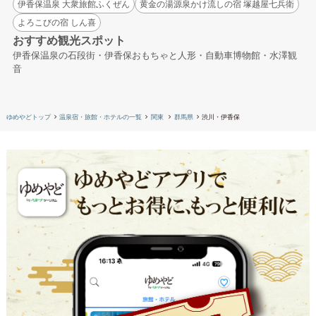
伊香保温泉 大衆旅館ふくぜん
黄金の湯源泉かけ流しの宿 塚越屋七兵衛
よろこびの宿 しん喜
おすすめ観光スポット
伊香保温泉の石段街・伊香保おもちゃと人形・自動車博物館・水澤観
音
ゆめやどトップ
温泉宿・旅館・ホテルの一覧
関東
群馬県
渋川・伊香保