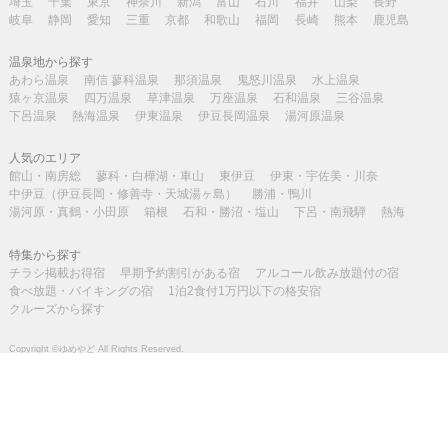
埼玉
千葉
東京
神奈川
新潟
富山
石川
福井
山梨
長野
岐阜
静岡
愛知
三重
京都
和歌山
福岡
長崎
熊本
鹿児島
温泉地から探す
あわら温泉
南信 蓼科温泉
那須温泉
鬼怒川温泉
水上温泉
猿ヶ京温泉
四万温泉
草津温泉
万座温泉
石和温泉
三谷温泉
下呂温泉
熱海温泉
伊東温泉
伊豆長岡温泉
湯河原温泉
人気のエリア
館山・南房総
蓼科・白樺湖・車山
東伊豆
伊東・宇佐美・川奈
中伊豆（伊豆長岡・修善寺・天城湯ヶ島）
勝浦・鴨川
湯河原・真鶴・小田原
箱根
石和・勝沼・塩山
下呂・南飛騨
熱海
特集から探す
チラシ掲載お得宿
早期予約割引がある宿
アルコール飲み放題付の宿
食べ放題・バイキングの宿
1泊2食付1万円以下の格安宿
クルーズから探す
Copyright ©ゆめやど All Rights Reserved.
※掲載写真はイメージです。
※掲載記事の無断転載を禁じます。
宿検索
電話予約
カタログ･チラシ
メニュー