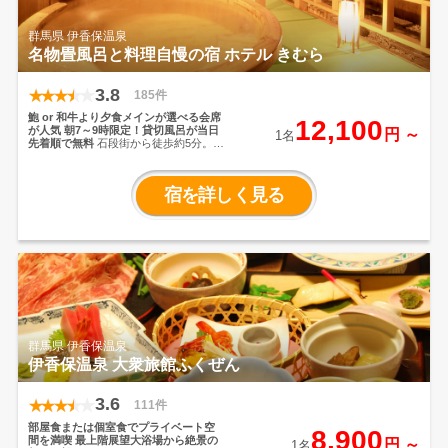
群馬県 伊香保温泉
名物畳風呂と料理自慢の宿 ホテル きむら
3.8
185件
鮑 or 和牛より夕食メインが選べる会席
12,100
が人気
朝7～9時限定！貸切風呂が当日
円 ～
1名
先着順で無料
石段街から徒歩約5分。伊
香保の高台に建ち、温泉情緒溢れるホ
テルきむら。ホテル名物は、お客様へ
の思いやりから生まれた「畳風呂」。
宿を詳しく見る
安全性と快適性を見直し、滑りづらく
優しい感触がシニアにも好評です。朝7
時～9時限定で貸切風呂が無料でご利用
いただけます。当日先着順の為、お早
めにフロントまでお声掛けください。
ご夕食は「鮑の踊り焼き」または「国
産牛ステーキ」からメインが選べる会
席料理をご用意。季節の味覚と伊香保
の自然の恵みがたっぷり詰まったお料
理を心ゆくまで満喫してください。
群馬県 伊香保温泉
伊香保温泉 大衆旅館ふくぜん
3.6
111件
部屋食または個室食でプライベート空
8,900
間を満喫
最上階展望大浴場から絶景の
円 ～
1名